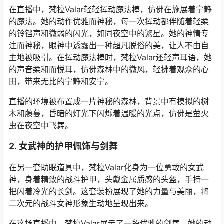
在直播中，梵拉Valar轻轻挥动魔法棒，仿佛在施展着宁静
的魔法。她的动作优雅而神秘，每一次挥动都伴随着轻柔
的铃铛声和微弱的闪光，如同夜空中的繁星。她的神情专
注而神秘，眼神中透露出一种超凡脱俗的美，让人不由自
主地被吸引。在挥动魔法棒时，梵拉Valar还轻声耳语，她
的声音柔和而悦耳，仿佛森林中的微风，轻拂着观众的心
田，带来无比的宁静和安宁。
直播的环境被布置成一片神秘的森林，背景中有模拟的树
木和藤蔓，昏暗的灯光下闪烁着温暖的光点，仿佛是萤火
虫在夜空中飞舞。
2. 女武神的护甲佩饰与剑舞
在另一套助眠道具中，梵拉Valar化身为一位勇敢的女武
神，身着精致的战斗护甲，头戴金属质感的头盔，手持一
把闪着冷光的长剑。这套装扮展现了她的力量与美丽，将
二次元的战斗女神形象生动地呈现出来。
在这场直播中，梵拉Valar展示了一段优雅的剑舞，她的动