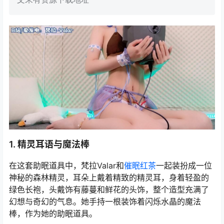
1. 精灵耳语与魔法棒
在这套助眠道具中，梵拉Valar和
催眠红茶
一起装扮成一位
神秘的森林精灵，耳朵上戴着精致的精灵耳，身着轻盈的
绿色长袍，头戴饰有藤蔓和鲜花的头饰，整个造型充满了
幻想与奇幻的气息。她手持一根装饰着闪烁水晶的魔法
棒，作为她的助眠道具。