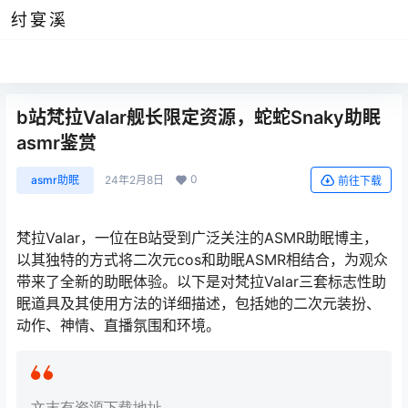
纣宴溪
b站梵拉Valar舰长限定资源，蛇蛇Snaky助眠
asmr鉴赏
0
asmr助眠
24年2月8日
前往下载
梵拉Valar，一位在B站受到广泛关注的ASMR助眠博主，
以其独特的方式将二次元cos和助眠ASMR相结合，为观众
带来了全新的助眠体验。以下是对梵拉Valar三套标志性助
眠道具及其使用方法的详细描述，包括她的二次元装扮、
动作、神情、直播氛围和环境。
文末有资源下载地址