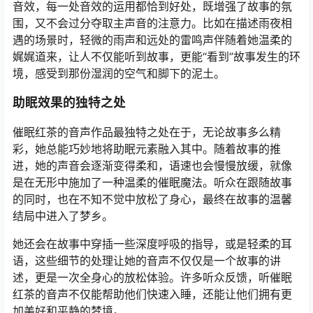
音效，每一处音效的运用都恰到好处，既增强了故事的氛
围，又不会过分夺取主声音的注意力。比如在描述雨夜相
遇的场景时，轻微的雨声和远处的雷鸣声伴随着她温柔的
娓娓道来，让人不仅能听到故事，更能“看到”故事发生的环
境，感受到那份湿润的空气和脚下的泥土。
助眠效果的独特之处
催眠红茶的音声作品最独特之处在于，无论故事多么精
彩，她总能巧妙地将助眠元素融入其中。随着故事的推
进，她的声音会逐渐变得柔和，语速也会慢慢放缓，就像
是在无形中施加了一种温柔的催眠魔法。听众在跟随故事
的同时，也在不知不觉中放松了身心，最终在故事的温馨
结局中进入了梦乡。
她还会在故事中穿插一些深度呼吸的指导，或是轻柔的耳
语，这些细节的处理让她的音声不仅仅是一个故事的讲
述，更是一次全身心的放松体验。许多听众反馈，听催眠
红茶的音声不仅能帮助他们快速入睡，还能让他们拥有更
加美好和平静的梦境。