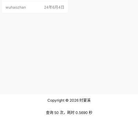
更是让人如痴如醉。今天，我们就
wuhaozhan
24年6月4日
来深入探讨一下Gina Carla的三套坚
果零食主题助眠道具，细致描绘它
们的外观、质感、声音及其在助眠
中的神奇效果。 文末有资源下载地
址 开心果壳 Gina Carla的第一套助
眠道具是由一堆剥好的开心果壳…
Copyright © 2026
纣宴溪
查询 50 次，耗时 0.5690 秒