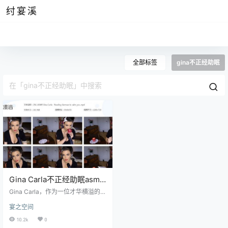
纣宴溪
全部标签
gina不正经助眠
Gina Carla不正经助眠asmr
付费作品预览
Gina Carla，作为一位才华横溢的A
SMR博主，她以其独特的坚果零食
宴之空间
助眠道具吸引了无数观众。她的每
一个直播间都有着独特的魅力和细
10.2k
0
致入微的布置，而她所使用的道具