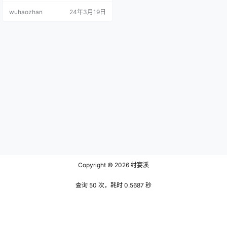
衣的领口和袖口都绣有复杂的花
wuhaozhan
24年3月19日
纹，据说这些花纹是东乡族的传统
图案，代表着幸福和繁荣。裙子是
多层次的，每一层都有不同的颜色
和图案，摆动间如同花瓣一般轻
盈。 文末有资源下载地址 不仅如
此，她的配饰也非常讲究。头上戴
着一顶金色的头饰，上面镶嵌着五
颜…
Copyright © 2026
纣宴溪
查询 50 次，耗时 0.5687 秒