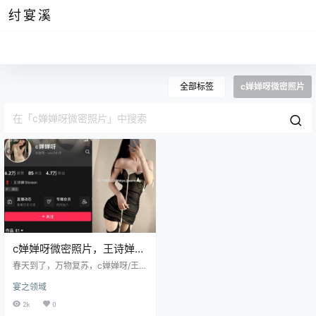
纣宴溪
全部标签
c婵婵呀微密照片
c婵婵呀微密照片，王诗婵
Shireen维密视频鉴赏
春天到了，万物复苏，c婵婵呀/王诗
婵Shireen也换上了她的东乡族春
宴之领域
装。这套服饰以鲜艳的红色为主色
调，搭配着绿色和金色的边缘，犹
2k
0
如一朵盛开的花朵，生机勃勃。上