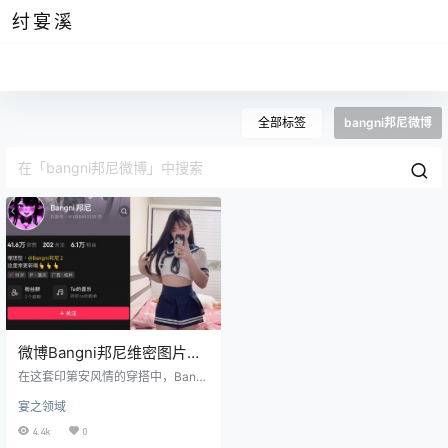
纣宴溪
全部标签
bangni邦尼微博
微博Bangni邦尼维密图片资
源，手工编织的美好
在这套印第安风情的穿搭中，Bang
ni邦尼采用了传统的鹿皮作为主要材
宴之领域
料，其质地柔软而富有弹性，呼应
着印第安文化对自然的深厚情感。
4.4k
0
上衣部分采用了宽松的款式，鹿皮