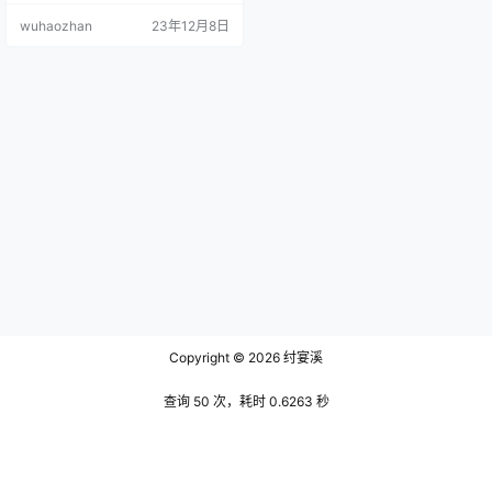
的自然色泽在阳光下呈现出温暖的
wuhaozhan
23年12月8日
蜜色，犹如大地的温情拥抱。衣服
的边缘以手工缝制的彩色珠子装
饰，这些珠子以波浪形状排列，像
是山川的轮廓，彰显出印第安文化
对大自然的敬畏与融合。 下装则是
一条同样材质的长裤，裤脚以羽毛
和小珠串点缀，随着步伐的移动轻
盈…
Copyright © 2026
纣宴溪
查询 50 次，耗时 0.6263 秒