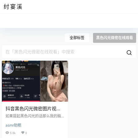
纣宴溪
全部标签
黑色闪光微密在线观看
抖音黑色闪光微密图片视频
合集，美的宛如蝴蝶般精致
如果提起黑色闪光的话那么我的脑
海便会率先浮现起她的一对弯弯翘
asmr助眠
翘的眼睫毛，如同蝴蝶的翅膀那样
每次眨眼都感觉像是一只蝴蝶准备
5.8k
0
腾空飞起，而她本人也确实美的宛