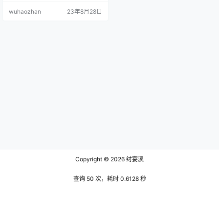
如蝴蝶般精致，初次在短视频见到
wuhaozhan
23年8月28日
她时便觉得她很有气质，特别漂
亮。而且长相并不是现在主流的网
红脸，非常有特色的同时又美丽到
能够让人印象深刻。 文末有资源下
载地址 她的一举一动，一颦一笑都
无一例外透露着如同大家闺秀一般
的温儒尔雅的气质，身上感觉像是
掺杂了点…
Copyright © 2026
纣宴溪
查询 50 次，耗时 0.6128 秒