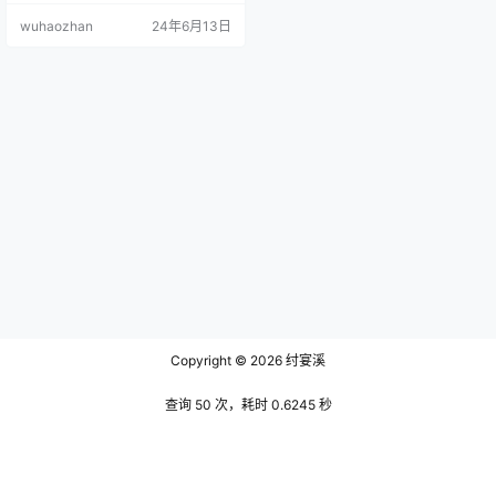
声音频的开头，博主和离二烟烟一
wuhaozhan
24年6月13日
样用她那清脆欢快的声音，热情地
向大家打招呼：“嗨，大家好！我是
雾心宝贝，今天我们要一起在家里
玩几个有趣的小挑战，看看你们能
不能跟上我的节奏！”她的声音充满
了感染力，让人一听就忍不住想要
加入她的挑战。 文末有资源下载…
Copyright © 2026
纣宴溪
查询 50 次，耗时 0.6245 秒