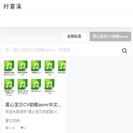
纣宴溪
全部标签
雾心宝贝CV助眠asmr
雾心宝贝CV助眠asmr中文音
声剧情资源
欢迎大家收听“雾心宝贝的家庭小挑
战”！在这套音频中，我们的主角将
宴之空间
带领大家一起体验日常家庭生活中
的趣味挑战。这些挑战不仅搞笑有
3.7k
0
趣，还充满了温馨的生活气息。 音