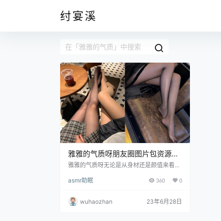
纣宴溪
雅雅的气质呀朋友圈图片包资源，
挑脚动作非常有韵味
雅雅的气质呀无论是从身材还是颜值来看那
放眼整个圈子也是独一档的水平，真不知道
asmr助眠
360
0
上帝到底给她关了哪一扇窗让她即便是素颜
都如此吸引人。雅雅和铁锤姐姐一样都是一
位健身房常客，经常能够在社交平台上面看
wuhaozhan
23年6月28日
到她分享自己健身的图片，她也并非只是装
个样子或者立个人设，虽然没有硕大的肱二
头肌或者夸张的肌肉线条，但她丝毫没有赘