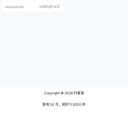
路听下来就像是看了一部台湾，爱
wuhaozhan
24年6月14日
情电视剧一般，让你久久不能回过
神来，或许这就是她声音加持下的
剧情音频魅力吧，目前她已经有近5
个月没有在虎牙直播过了，可能这
就是小主播的无奈吧，现在各行各
业都太卷了，虽然她的魔法书系列
受到了很多网友的喜欢，但还是没
有…
Copyright © 2026
纣宴溪
查询 50 次，耗时 0.6200 秒