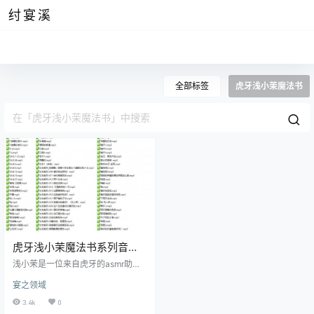
纣宴溪
全部标签
虎牙浅小茉魔法书
虎牙浅小茉魔法书系列音声
资源
浅小茉是一位来自虎牙的asmr助眠
主播，她本人也非常二次元，清纯
宴之领域
的相貌让她看起来就像是你的邻家
小妹，她的魔法书女友系列音声一
3.4k
0
直是我的心头好，77部音声作品一