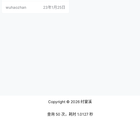
温柔可人。除了长相漂亮外，她的
wuhaozhan
23年1月25日
身材也是很好，可以轻松驾驭多种
风格。相比之前提到的过期米线线
喵和蜜汁猫裘来说，这种多风格也
使得她的个人特色没有太强，下一
步在个人特色上还需要进一步突
出。 Azami有很多照片是日常照。
看这张吉他少女的照片，她上身一
件…
Copyright © 2026
纣宴溪
查询 50 次，耗时 1.0127 秒