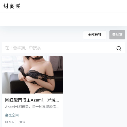
纣宴溪
全部标签
蕾丝猫
网红越南博主Azami，异域
风情的美
Azami长相很美，是一种异域风情的
美，这使得她的摄影作品受到了大
宴之空间
量的关注。她的长相是比较传统的
越南女生类型，较高鼻梁，小嘴
5.8k
0
巴，大眼睛，两弯柳叶眉衬托得她