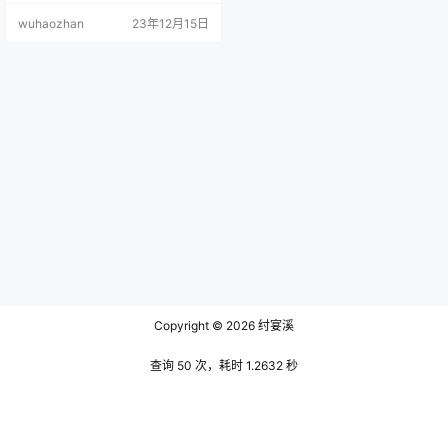
舒适，随着微风轻轻摆动，仿佛诉
wuhaozhan
23年12月15日
说着悠闲的乡村故事。 文末有资源
下载地址 她头上戴着一顶宽边草
帽，边缘装饰着一圈薰衣草花环，
与周围的花田完美融合。她的双肩
披着一块淡紫色的薄纱披肩，增添
了几分浪漫的气息。她手中拿着一
束新鲜采摘的薰衣草，时不时低头
闻一闻，…
Copyright © 2026
纣宴溪
查询 50 次，耗时 1.2632 秒