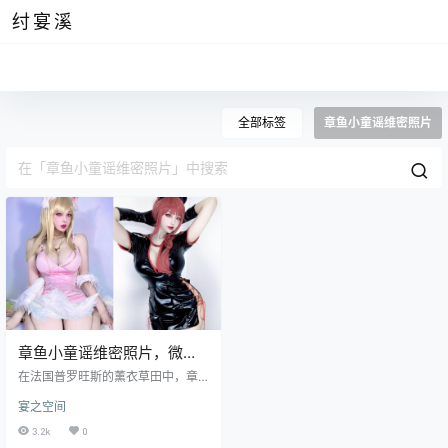
纣宴溪
全部标签
章鱼小童谣维密照片
章鱼小童谣维密照片，微博
战斗修女大瓜鉴赏
在法国普罗旺斯的薰衣草田中，章
鱼小童谣穿着一件典型的法国乡村
宴之空间
风格的长裙，优雅地漫步。这件裙
子采用轻盈的棉质面料，呈现出淡
3.2k
0
雅的蓝色和白色条纹。裙摆宽松而