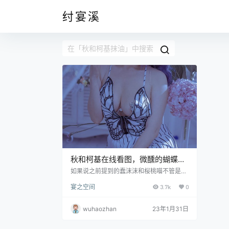
纣宴溪
秋和柯基在线看图，微醺的蝴蝶夫
人风情依旧
如果说之前提到的蠢沫沫和桜桃喵不管是呆
萌还是精致都可以归为可爱型一类的话，那
宴之空间
3.7k
0
秋和柯基就是和这两个女孩完全相反的“大”
姐姐型。她的长相非常大气，高鼻梁，大眼
睛，配以精致的妆容和微微扬起但不俏皮的
wuhaozhan
23年1月31日
嘴角，有一种类似混血儿的高级感。而且她
的身材非常好，照片也多为展示自己好身材
的照片，这让她吸粉无数，尤其是双腿修长