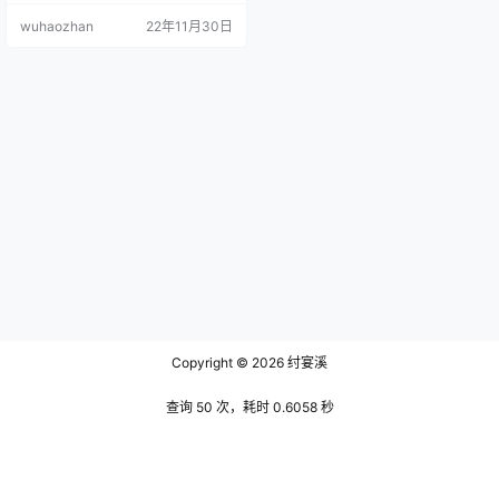
比较单一，但是又有人觉得她出的
wuhaozhan
22年11月30日
作品风格质量很高，那么她的作品
具体是怎么样呢？我们一起来认识
一下吧。 眼酱大魔王w长相非常的
可爱好看，她长着一双非常有说服
力的大眼睛，她的眼睛不是那种一
般意义上的圆和大，而是炯炯有神
的感觉，非常像之前的动漫画风里
的那种…
Copyright © 2026
纣宴溪
查询 50 次，耗时 0.6058 秒