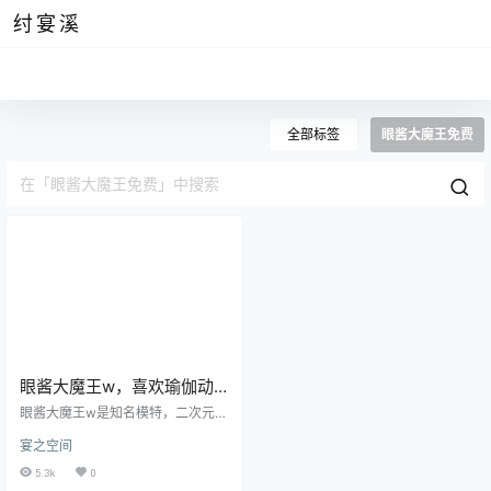
纣宴溪
全部标签
眼酱大魔王免费
眼酱大魔王w，喜欢瑜伽动
作的邻家小妹
眼酱大魔王w是知名模特，二次元装
扮者，是非常典型的气质型美女，
宴之空间
在网上粉丝量也是非常的高，她以
非常高质量的摄影作品而吸引了大
5.3k
0
量粉丝，有人评价她的作品的风格