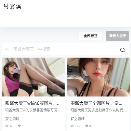
纣宴溪
全部标签
眼酱大魔王
眼酱大魔王w瑜伽服图片，
眼酱大魔王全部图片，爱穿
上班前的自拍照
油光黑丝的居家女友
眼酱大魔王w的长相非常活泼可爱，
眼酱大魔王更多是独属于少女时代
但其实她的眉眼和脸型并没有很过
的清纯可爱，与一米八的大梨子的
宴之领域
宴之领域
人之处，像我们之前提到的菌烨TAK
柔和媚意是完全不同的，却又在细
O，她的脸部线条就比较硬朗，很有
节处挖掘出那一点点端倪来。 她身
4k
0
5.6k
0
个性；而一米八的大梨子则是眼睛
着很日常的连帽卫衣，颜色浅浅淡