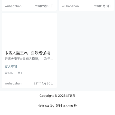
非常漂亮，非常有个人特色。而来
淡正适合她。下身是薄薄的一层褶
wuhaozhan
23年2月10日
wuhaozhan
23年1月3日
自山东省的她的长相则并没有如这
皱校裙，像是学生会穿的款式，又
二位一样的明显特点，但是整个人
不大像。她蹲着，头微微偏着，炸
的气质非常好，让人想起自己的青
成马尾的两个浅棕色辫子在阳光下
春，想起高中坐在自己后面的那个
显得柔软可爱。而炸头发用的皮绳
女孩。 在眼酱大魔王的照片中，日
也是比较可爱的毛绒团子。她的发
常照占了很大比例，尤其是学生
型留着刘海，很适合这种可爱的年
照。其实也有很多女孩拍摄过穿J
纪。五官精致可爱，眼神带着一点
K…
探究的意…
眼酱大魔王w，喜欢瑜伽动
作的邻家小妹
眼酱大魔王w是知名模特，二次元装
扮者，是非常典型的气质型美女，
宴之空间
在网上粉丝量也是非常的高，她以
非常高质量的摄影作品而吸引了大
5.3k
0
量粉丝，有人评价她的作品的风格
比较单一，但是又有人觉得她出的
wuhaozhan
22年11月30日
作品风格质量很高，那么她的作品
具体是怎么样呢？我们一起来认识
一下吧。 眼酱大魔王w长相非常的
Copyright © 2026
纣宴溪
可爱好看，她长着一双非常有说服
力的大眼睛，她的眼睛不是那种一
般意义上的圆和大，而是炯炯有神
查询 54 次，耗时 0.5559 秒
的感觉，非常像之前的动漫画风里
的那种…