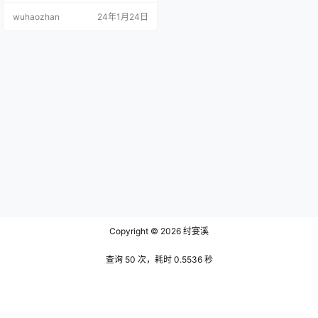
细致的纹理仿佛在诉说着古老的故
wuhaozhan
24年1月24日
事。她的上衣是白色的衬衫，领口
和袖口装饰着精致的花边，展现出
一种古典而优雅的美。 文末有资源
下载地址 她的头发被编成了一系列
精致的小辫，缠绕在头顶，像是一
件艺术品。脖颈上围着一条柔软的
羊毛围巾，颜色与裙子的格子呼
应，增添…
Copyright © 2026
纣宴溪
查询 50 次，耗时 0.5536 秒