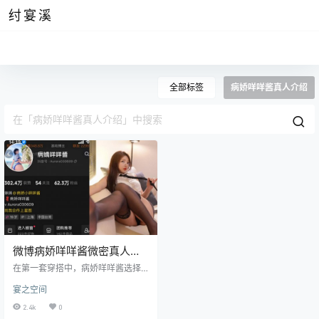
纣宴溪
全部标签
病娇咩咩酱真人介绍
微博病娇咩咩酱微密真人图
片资源鉴赏
在第一套穿搭中，病娇咩咩酱选择
了传统的苏格兰高地装束。她穿着
宴之空间
一件蓝绿色格子图案的长裙，这是
典型的苏格兰格子，色彩饱和而深
2.4k
0
邃。裙子的质地厚实而柔软，上面