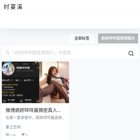
纣宴溪
全部标签
病娇咩咩酱微博图片
微博病娇咩咩酱微密真人图
片资源鉴赏
在第一套穿搭中，病娇咩咩酱选择
了传统的苏格兰高地装束。她穿着
宴之空间
一件蓝绿色格子图案的长裙，这是
典型的苏格兰格子，色彩饱和而深
2.4k
0
邃。裙子的质地厚实而柔软，上面