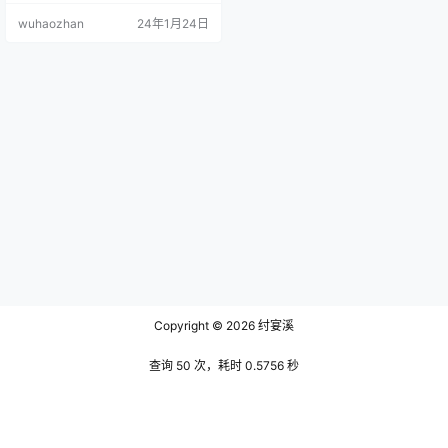
细致的纹理仿佛在诉说着古老的故
wuhaozhan
24年1月24日
事。她的上衣是白色的衬衫，领口
和袖口装饰着精致的花边，展现出
一种古典而优雅的美。 文末有资源
下载地址 她的头发被编成了一系列
精致的小辫，缠绕在头顶，像是一
件艺术品。脖颈上围着一条柔软的
羊毛围巾，颜色与裙子的格子呼
应，增添…
Copyright © 2026
纣宴溪
查询 50 次，耗时 0.5756 秒