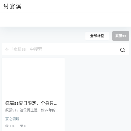
纣宴溪
全部标签
疯猫ss
疯猫ss夏日限定，全身只有
一张毛毯的系列图片
疯猫Ss，这位博主是一位97年的妹
子，是一位非常年轻且甜美的女
宴之领域
生，并且也是一位非常优秀且作品
非常高质量的角色扮演博主，在微
1.9k
0
博上有数十万的粉丝量，在还原圈