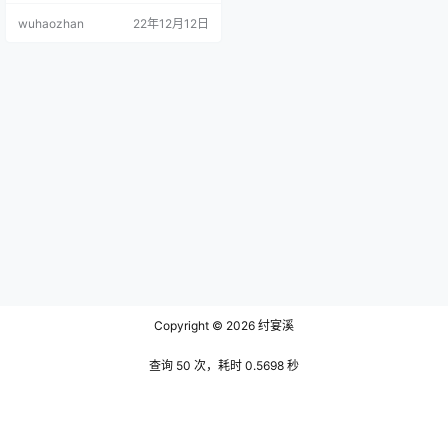
也非常的出名，被称为天使的脸蛋
wuhaozhan
22年12月12日
和魔鬼的身材也是完全不为过，接
下来让我们更加详细地了解一下她
吧。 疯猫Ss的长相非常的精致大
气，是非常典型的元气少女的形
象，但是与一般的动漫博主有一点
不同，她的长相明显更加精致华丽
一点，个人觉得她的卧蚕非常的吸
引人，而…
Copyright © 2026
纣宴溪
查询 50 次，耗时 0.5698 秒