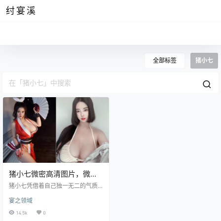
纣宴溪
全部标签
猪小七
猪小七微密高清图片，微博
46秒照片黑历史你知道吗
猪小七凭借着自己独一无二的气质
以及走街时的气场成功让她进入了
宴之领域
大家的视野中，让大家不得不重新
开始打量眼前这位富有韵味的女
14.5k
0
子，猪小七的实际年龄并不大可她