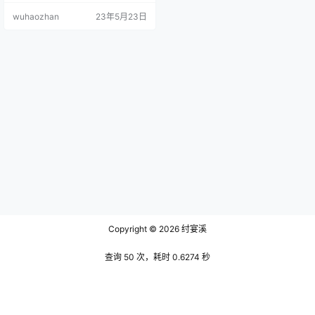
却已经拥有了同龄人所不具备的女
wuhaozhan
23年5月23日
人味，也正是因为这一点让她成功
在人群中脱颖而出，虽然在舞蹈这
个领域上猪小七不及徐珺大哥，可
她在走红毯这方面上，放眼整个圈
子那也是没有多少个人能够能与她
比肩，她几乎要溢出体内的活力和
自信都造就了那个在镜头前眼神坚
定的她，让人…
Copyright © 2026
纣宴溪
查询 50 次，耗时 0.6274 秒