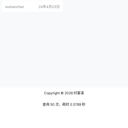
带着微妙的上扬，总是流露出一种
wuhaozhan
24年4月23日
含蓄的笑意。她的皮肤白皙，像是
最初级的绸缎，光滑而细腻，透出
一种几乎不可侵犯的纯净。她的头
发长而柔顺，总是随意地披散在肩
上，每当微风拂过，头发就会轻轻
摆动，仿佛一曲未完的悠扬旋律。
文末有资源下载地址 她的声音，那
么的清…
Copyright © 2026
纣宴溪
查询 50 次，耗时 0.5789 秒