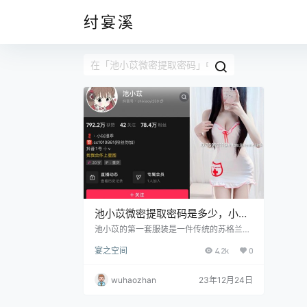
纣宴溪
池小苡微密提取密码是多少，小以
很乖维密照片视频
池小苡的第一套服装是一件传统的苏格兰格
子裙，这件裙子以经典的红色和绿色相间的
宴之空间
4.2k
0
格子为主题，传达了浓厚的苏格兰风情。裙
子长及膝下，裙摆随风轻轻摆动，给人一种
古典而优雅的感觉。她搭配了一件白色的长
wuhaozhan
23年12月24日
袖衬衫和一条黑色绒面细腰带，打造出一种
简约而不失格调的造型。 文末有资源下载地
址 在拍摄这套服装时，小以很乖和纯欲伊选