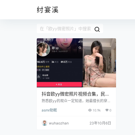
纣宴溪
抖音欧yy微密照片视频合集，民国
风旗袍真的适合她
熟悉欧yy的观众一定知道，她最擅长的穿着
打扮便是那一身酷似民国风的旗袍了，不得
asmr助眠
10.9k
0
不说她穿上旗袍的样子，简直是将印象里那
个温儒尔雅又带点俏皮的大家闺秀给演绎出
来了，身上时不时释放出一股贵气，仿佛是
wuhaozhan
23年10月6日
与生俱来的一般，即使是隔着一个荧幕的距
离，也能够深刻的感受到生人勿近的体验，
虽说气场和聂傲娇一样有点冰冷冷的，但是