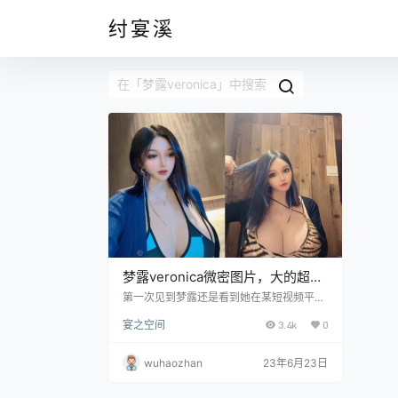
纣宴溪
梦露veronica微密图片，大的超乎
想象
第一次见到梦露还是看到她在某短视频平台
上面分享自己的生活，和家有水墨老师一样
宴之空间
3.4k
0
她也是一个名副其实的小吃货，但让她真正
进入一众男士们的眼球还是因为她在那些照
片中展示的傲人身材，让人看的直犯迷糊。
wuhaozhan
23年6月23日
除此之外她的个性也是一个非常耀眼的闪光
点，活泼开朗已然成为了贴在她身上的一枚
枚标签，在直播间中的她更是一个不折不扣