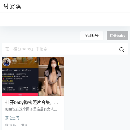
纣宴溪
全部标签
桂芬baby
桂芬baby微密照片合集，桂
芬坐拍weme圈视频汇总
如果说在这个圈子里谁最有女人
味，那挑选出来的博主简直是数不
宴之空间
胜数，比如让众多人为之喜爱的白
龙猫女，但桂芬baby绝对是最瞩目
12.8k
0
的那一个，因为她不仅有着如花一