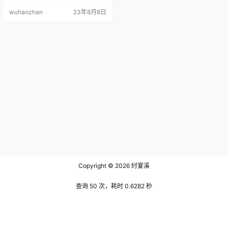
样的年龄而且还同时拥有着不属于
wuhaozhan
23年8月8日
她这个年龄段的成熟，这也就导致
了她可以同时拥有年上和年下这两
个粉丝群体的追捧，而且桂芬还十
分擅长将自己的优势很好的展示在
镜头前，要知道这已经不是一个酒
香不怕巷子深的年代了，慕名而来
的观众几乎无一不被她身上的气质
所邂逅，…
Copyright © 2026
纣宴溪
查询 50 次，耗时 0.6282 秒