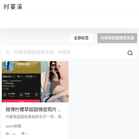
纣宴溪
全部标签
柠檬草超甜维密资源
微博柠檬草超甜微密照片资
源汇总
柠檬草超甜就像她的名字一样，带
着一种清新而甜美的气息出现在了
asmr助眠
城市的街头。她身上的穿搭，就如
同一杯调制得恰到好处的柠檬水，
1.6k
0
既清爽又充满了层次感，让人一眼