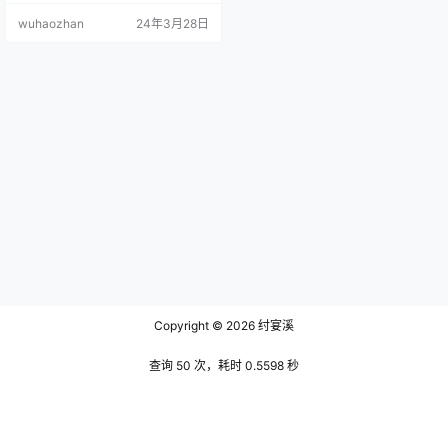
难忘。 文末有资源下载地址 在城市
wuhaozhan
24年3月28日
街头，薄荷绿的轻盈 柠檬草超甜今
天的穿搭，是关于春天的故事。在
这个故事里，她是主角，也是讲述
者。她选择的薄荷绿宽松衬衫，像
是春日里新长出的嫩叶，那样的颜
色在城市的灰色背景中显得格外鲜
明和生动。衬衫的面料轻薄透气，
随风…
Copyright © 2026
纣宴溪
查询 50 次，耗时 0.5598 秒