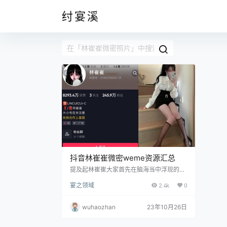
纣宴溪
抖音林崔崔微密weme资源汇总
提及起林崔崔大家首先在脑海当中浮现的便
是她精湛的衣品，却往往忽视了她同样优秀
宴之领域
2.4k
0
的脸蛋和身材。毕竟颜值才是这个时代最好
的单品，这句话放在她的身上套用总是没错
的。况且她的气质也是这个圈子当中的独一
wuhaozhan
23年10月26日
档水平，即使是隔着一个荧幕的遥远距离，
也能几乎切身体会的到她身上散发出来的那
种富家千金独有的气质，一举一动，一颦一