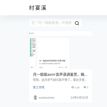
纣宴溪
月一姐姐asmr音声语调鉴赏，稿件
投诉资源汇总
哎呀，这月亮气球可真不得了，拿在手里像
抓住了一轮初升的明月。这气球，用的是那
宴之领域
4.6k
0
种看上去就像银色缎面的材质，摸起来光滑
得就像小孩子的脸蛋。高度么，大概跟个不
太努力长个的小朋友差不多，站在那儿一摇
wuhaozhan
24年4月20日
一摆的。 文末有资源下载地址 让我们来看
看月一姐姐和林三小岁是怎么用这个气球制
造出一番风味来。她轻轻地把气球推向空