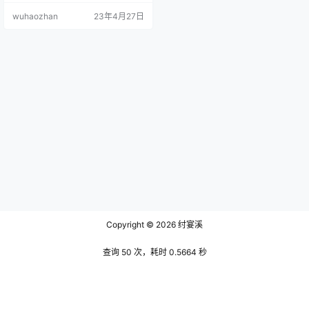
不止荷尔蒙平日里在生活中积攒的
wuhaozhan
23年4月27日
焦虑和压力在进入晴小兔的直播间
后，通通都像泄了气的皮球一样消
失的一干二净，乍一看晴小兔和大
艺术嘉这类哄睡类型的主播好像也
并没有什么不同，因为都把观众的
烦恼给带走了，只是方式不同罢
了，但好在条条大路通罗马，每个
人都能根据自…
Copyright © 2026
纣宴溪
查询 50 次，耗时 0.5664 秒