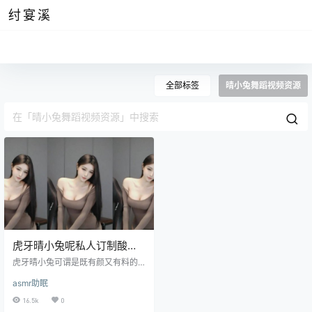
纣宴溪
全部标签
晴小兔舞蹈视频资源
虎牙晴小兔呢私人订制酸
奶，跳舞视频抖的太快
虎牙晴小兔可谓是既有颜又有料的
女子了，上一次看到这种类型的女
asmr助眠
生还是在小羊喵身上。和一众哄睡
主播不同，晴小兔的使命就是让观
16.5k
0
众的荷尔蒙在深夜也能得以释放，