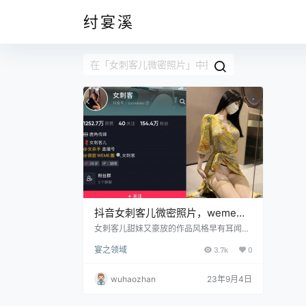
纣宴溪
抖音女刺客儿微密照片，weme圈
视频合集
女刺客儿甜妹又豪放的作品风格早有耳闻，
其中她凭借着自己在镜头面前绰约的身姿一
宴之领域
3.7k
0
度斩获了不少男士们的芳心，她之所以有着
如此良好的收视率和镜头面前自信的表现，
主要原因还得得益于她这一身丰腴曼妙的身
wuhaozhan
23年9月4日
材，碰巧又是她的一个风华正茂年龄段的加
持下，给她增加了不少天然的滤镜，以至于
即使是素颜出镜的她也美爆了，能被万千男