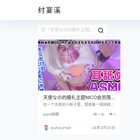
纣宴溪
天使なの的婚礼主题NICO会员限
定视频资源
在一个木质的小柜子里，摆放着一排排颜色
斑驳的游戏卡带，它们是从天使なの各个年
asmr助眠
1.8k
0
龄阶段流传下来的宝物。这些卡带外壳由硬
塑料制成，时间的痕迹在上面留下了无数细
小的划痕，但这些痕迹并没有减少它们的价
wuhaozhan
24年4月30日
值，反而增添了几分历史的厚重感。天使な
の最喜欢的是一款老式的角色扮演游戏卡
带，卡带的标签上画着一位勇士和一只怪