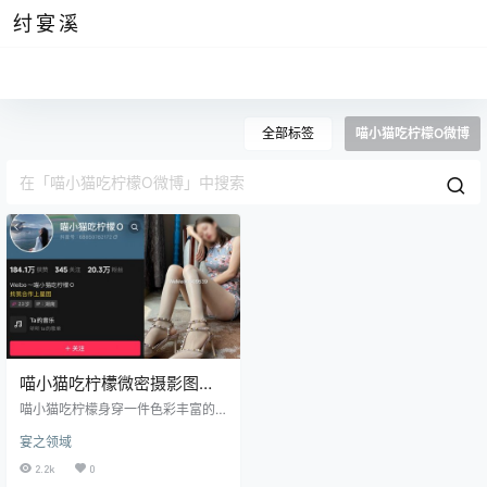
纣宴溪
全部标签
喵小猫吃柠檬O微博
喵小猫吃柠檬微密摄影图
片，如花朵和树叶般美好
喵小猫吃柠檬身穿一件色彩丰富的
维吾尔族民族长裙，走在新疆的市
宴之领域
集中。这件长裙以鲜艳的红色为主
调，上面点缀着黄色和蓝色的图
2.2k
0
案，图案中融合了维吾尔族的传统