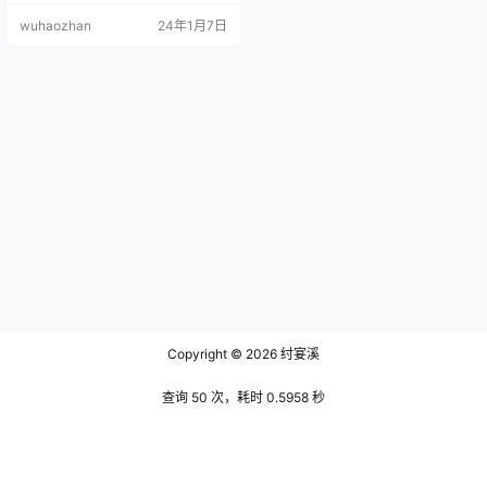
元素，如月亮、星星和各种花卉，
wuhaozhan
24年1月7日
每一个细节都充满了民族文化的底
蕴。裙子的材料轻盈而透气，非常
适合新疆的气候。 文末有资源下载
地址 她的头上戴着一顶精致的维吾
尔族头饰，头饰由多层彩色绸带和
金银线条精心编织而成，上面还装
饰着闪亮的珠宝。这顶头饰不仅展
现了维吾…
Copyright © 2026
纣宴溪
查询 50 次，耗时 0.5958 秒