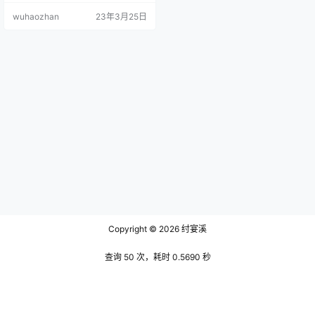
际年龄并不大的她却有着同龄人所
wuhaozhan
23年3月25日
没有的韵味，这是非常难得的，但
相对的她也缺少了这个年龄段特有
的青涩，不过好在周童潼可以通过
许多途径将自己自身的优势扩大，
就例如她泼辣奔放的性格特点，经
常能与直播间中的一众水友打成一
片，本来只应该出现在男子身上的
豪迈气概，…
Copyright © 2026
纣宴溪
查询 50 次，耗时 0.5690 秒