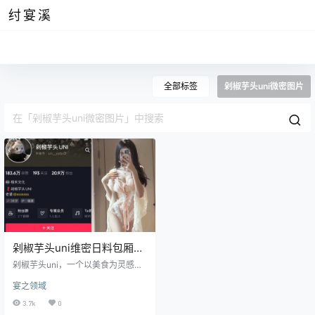
纣宴溪
全部标签
剁椒芋头uni微密图片
剁椒芋头uni维密日料包厢，
99元微密图片视频汇总
剁椒芋头uni，一个以美食为灵感的
穿搭博主，她的穿搭故事总是与各
宴之领域
种美味紧密相连。每一次外出品尝
美食，她都会精心挑选符合餐厅氛
3.7k
0
围和美食主题的服装，将她的穿搭