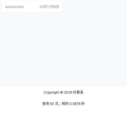
艺术和美食热爱完美结合。 文末有
wuhaozhan
23年11月8日
资源下载地址 第一次，我们看到剁
椒芋头uni前往一家意大利餐厅。她
选择了一套简约而优雅的黑色连身
裙，裙摆轻盈飘逸，与餐厅的高雅
气氛相得益彰。她的耳环是精致的
金色吊坠，与连身裙形成了完美的
搭配。她的手腕上佩戴着一只简…
Copyright © 2026
纣宴溪
查询 50 次，耗时 0.5878 秒