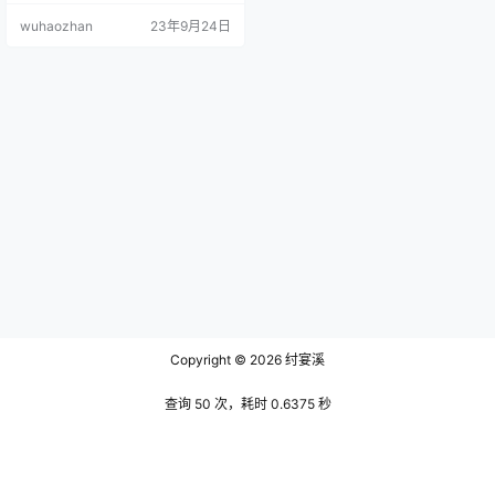
格十分相似，两人都是属于不露脸
wuhaozhan
23年9月24日
出镜的博主，虽然牺牲了一定的新
鲜感，但也给予她足够多的神秘
感，以至于即使镜头前的她被手机
的轮廓遮挡住脸庞，脑海当中也能
十分容易的构思出她的五官。 文末
有资源下载地址 当然这一切都是奠
基在她足够强大的魅力上的，倘若
没…
Copyright © 2026
纣宴溪
查询 50 次，耗时 0.6375 秒