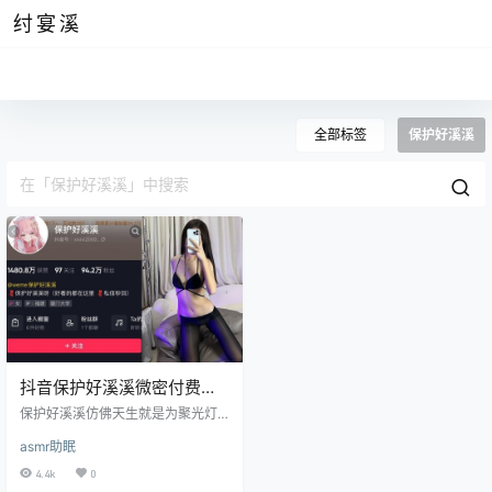
纣宴溪
全部标签
保护好溪溪
抖音保护好溪溪微密付费资
源，聚光灯下的weme图片
保护好溪溪仿佛天生就是为聚光灯
而生的存在，她浑身上下释放出来
asmr助眠
的气场和无形的气质都能够带给人
十分深刻且难忘的印象。总览她的
4.4k
0
作品风格不难发现她和fairy卓的风