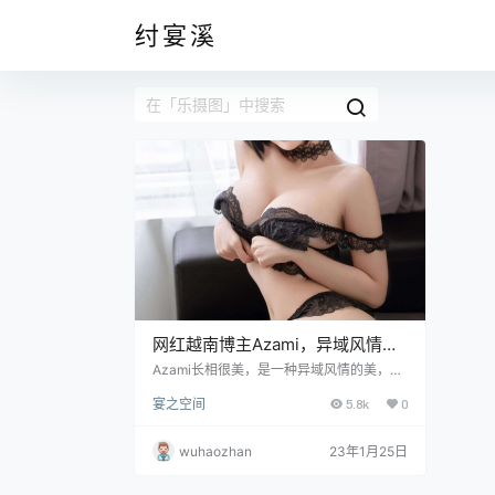
纣宴溪
网红越南博主Azami，异域风情的
美
Azami长相很美，是一种异域风情的美，这
使得她的摄影作品受到了大量的关注。她的
宴之空间
5.8k
0
长相是比较传统的越南女生类型，较高鼻
梁，小嘴巴，大眼睛，两弯柳叶眉衬托得她
温柔可人。除了长相漂亮外，她的身材也是
wuhaozhan
23年1月25日
很好，可以轻松驾驭多种风格。相比之前提
到的过期米线线喵和蜜汁猫裘来说，这种多
风格也使得她的个人特色没有太强，下一步