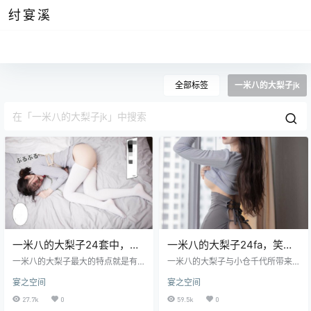
纣宴溪
全部标签
一米八的大梨子jk
一米八的大梨子24套中，债
一米八的大梨子24fa，笑颜
务偿还最值得珍藏
如朝阳般好看
一米八的大梨子最大的特点就是有
一米八的大梨子与小仓千代所带来
一双大长腿，但比起之前提到的好
的强烈少女感不同，更多的是安静
宴之空间
宴之空间
身材博主小仓千代还略有逊色，不
与娴淑之感。 一米八的大梨子发质
过由于她身材比例非常好，所以也
轻盈柔顺，脸上的皮肤也很光滑细
27.7k
0
59.5k
0
是很受欢迎的。除了身材好这一个
嫩。左侧的刘海轻轻挡住她的眼