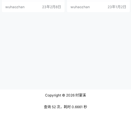
优点外，她的长相也很漂亮，虽然
睛，而她的眉也很粗，给人以一种
wuhaozhan
23年2月8日
wuhaozhan
23年1月2日
不是很有辨识度，但是让人看着感
浓烈的美感。鼻梁高挺有型，嘴唇
觉非常舒服，有一种东方女性独有
地口红用的是非常明艳的玫红，更
的气质，虽然不是蠢沫沫那种呆萌
增加了一层气质。她的衣着是一件
可爱的类型，但也有属于她自己的
简单的日常工作服，而她的背景也
美丽动人。更加分的是，她的皮肤
是在一个很日常的车里。 一米八的
非常细腻白皙，看到她之后，真让
大梨子的五官精致有型，而粗重的
人不由得想起《一千零一夜》中形
眉毛更是加深了她凌厉的气质。可
容美女的著…
又不完全…
Copyright © 2026
纣宴溪
查询 52 次，耗时 0.6661 秒