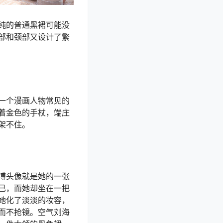
纯的普通黑裙可能没
部和颈部又设计了繁
一个漫画人物常见的
着金色的手杖，端庄
架不住。
博头像就是她的一张
已，而她却坐在一把
她化了淡淡的妆容，
而不抢镜。空气刘海