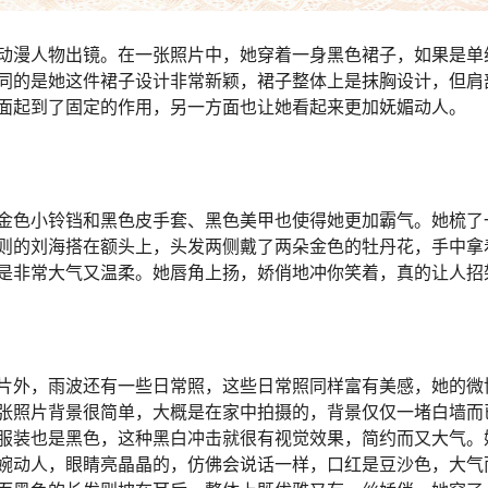
动漫人物出镜。在一张照片中，她穿着一身黑色裙子，如果是单
同的是她这件裙子设计非常新颖，裙子整体上是抹胸设计，但肩
面起到了固定的作用，另一方面也让她看起来更加妩媚动人。
金色小铃铛和黑色皮手套、黑色美甲也使得她更加霸气。她梳了
则的刘海搭在额头上，头发两侧戴了两朵金色的牡丹花，手中拿
是非常大气又温柔。她唇角上扬，娇俏地冲你笑着，真的让人招
片外，雨波还有一些日常照，这些日常照同样富有美感，她的微
张照片背景很简单，大概是在家中拍摄的，背景仅仅一堵白墙而
服装也是黑色，这种黑白冲击就很有视觉效果，简约而又大气。
婉动人，眼睛亮晶晶的，仿佛会说话一样，口红是豆沙色，大气