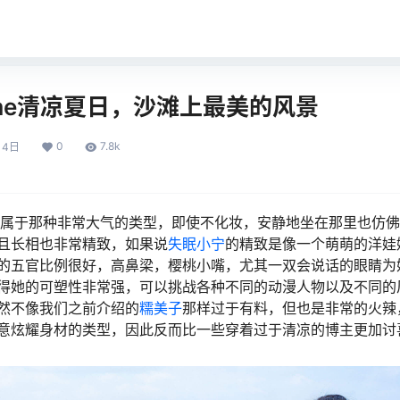
ame清凉夏日，沙滩上最美的风景
0
7.8k
月4日
的长相属于那种非常大气的类型，即使不化妆，安静地坐在那里也仿
且长相也非常精致，如果说
失眠小宁
的精致是像一个萌萌的洋娃
的五官比例很好，高鼻梁，樱桃小嘴，尤其一双会说话的眼睛为
得她的可塑性非常强，可以挑战各种不同的动漫人物以及不同的
然不像我们之前介绍的
糯美子
那样过于有料，但也是非常的火辣
意炫耀身材的类型，因此反而比一些穿着过于清凉的博主更加讨