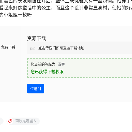
而黑色的长发则披在耳后，整体上既优雅又有一丝娇俏。她穿了
看起来好像童话中的公主，而且这个设计非常显身材，使她的好
的小姐姐一枚呀！
资源下载
免费下载
ps：
点击传送门即可直达下载地址
您当前的等级为
游客
您已获得下载权限
传送门
s
雨波是哪里人