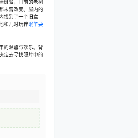
墙斑驳，门前的老树
都未曾改变。屋内的
内找到了一个旧盒
他和儿时玩伴
眠羊要
年的温馨与欢乐。背
决定去寻找照片中的