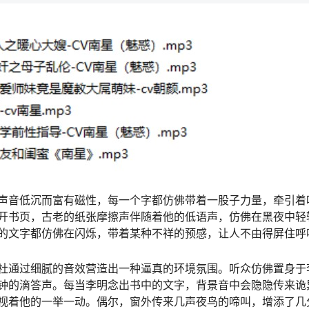
声音低沉而富有磁性，每一个字都仿佛带着一股子力量，牵引着
开书页，古老的纸张摩擦声伴随着他的低语声，仿佛在黑夜中轻
的文字都仿佛在闪烁，带着某种不祥的预感，让人不由得屏住呼
社通过细腻的音效营造出一种逼真的环境氛围。听众仿佛置身于
钟的滴答声。每当李明念出书中的文字，背景音中会隐隐传来诡
视着他的一举一动。偶尔，窗外传来几声夜鸟的啼叫，增添了几