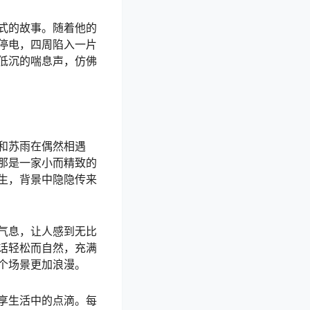
式的故事。随着他的
停电，四周陷入一片
低沉的喘息声，仿佛
和苏雨在偶然相遇
那是一家小而精致的
生，背景中隐隐传来
气息，让人感到无比
话轻松而自然，充满
个场景更加浪漫。
享生活中的点滴。每