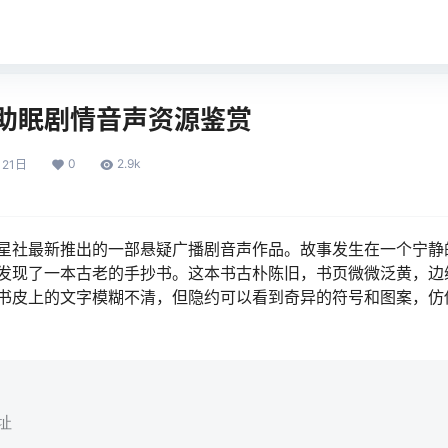
r助眠剧情音声资源鉴赏
0
2.9k
月21日
星社最新推出的一部悬疑广播剧音声作品。故事发生在一个宁静
发现了一本古老的手抄书。这本书古朴陈旧，书页微微泛黄，边
书皮上的文字模糊不清，但隐约可以看到奇异的符号和图案，仿
址