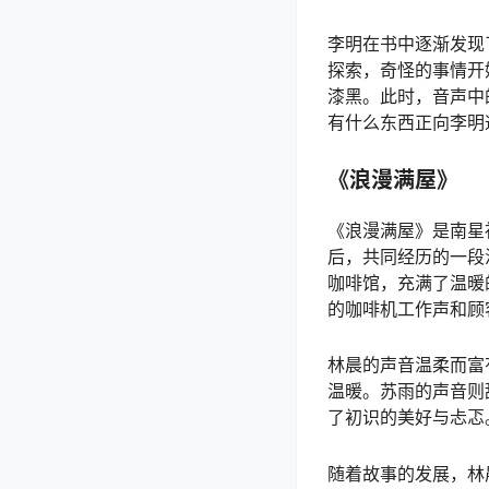
李明在书中逐渐发现
探索，奇怪的事情开
漆黑。此时，音声中
有什么东西正向李明
《浪漫满屋》
《浪漫满屋》是南星
后，共同经历的一段
咖啡馆，充满了温暖
的咖啡机工作声和顾
林晨的声音温柔而富
温暖。苏雨的声音则
了初识的美好与忐忑
随着故事的发展，林