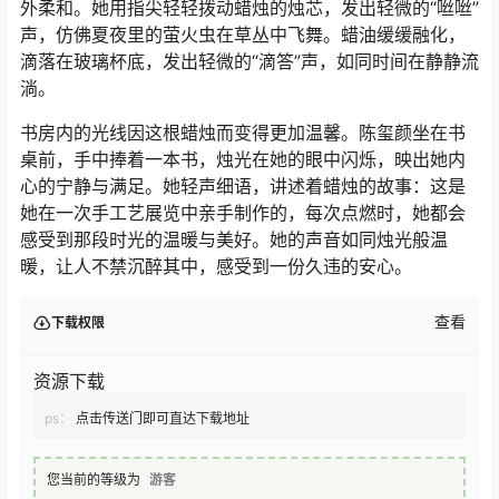
外柔和。她用指尖轻轻拨动蜡烛的烛芯，发出轻微的“咝咝”
声，仿佛夏夜里的萤火虫在草丛中飞舞。蜡油缓缓融化，
滴落在玻璃杯底，发出轻微的“滴答”声，如同时间在静静流
淌。
书房内的光线因这根蜡烛而变得更加温馨。陈玺颜坐在书
桌前，手中捧着一本书，烛光在她的眼中闪烁，映出她内
心的宁静与满足。她轻声细语，讲述着蜡烛的故事：这是
她在一次手工艺展览中亲手制作的，每次点燃时，她都会
感受到那段时光的温暖与美好。她的声音如同烛光般温
暖，让人不禁沉醉其中，感受到一份久违的安心。
查看
下载权限
资源下载
ps：
点击传送门即可直达下载地址
您当前的等级为
游客