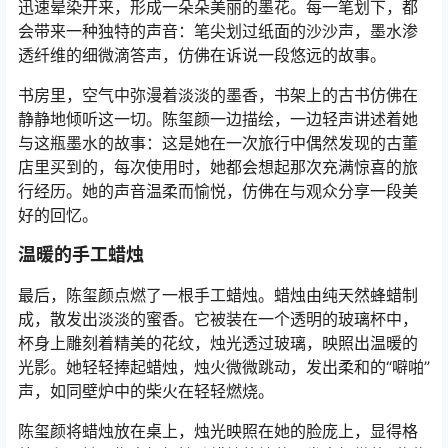
迅速晕染开来，形成一朵朵美丽的墨花。每一笔划下，都
会带来一种独特的声音：笔尖划过纸面的沙沙声，墨水渗
透纤维的细微滴答声，仿佛在诉说一段悠远的故事。
书房里，空气中弥漫着淡淡的墨香，书架上的古书仿佛在
静静地倾听这一切。陈玺颜一边描绘，一边轻声讲述着她
与这瓶墨水的故事：这是她在一次旅行中偶然发现的古董
店里买到的，每次使用时，她都会想起那次充满惊喜的旅
行经历。她的声音温柔而愉悦，仿佛在与观众分享一段美
好的回忆。
温暖的手工蜡烛
最后，陈玺颜点燃了一根手工蜡烛。蜡烛由纯天然蜂蜡制
成，散发出淡淡的蜜香。它被装在一个透明的玻璃杯中，
杯身上雕刻着精美的花纹，烛光透过玻璃，映照出温暖的
光影。她轻轻捧起蜡烛，烛火微微跳动，发出柔和的“噼啪”
声，如同壁炉中的柴火在轻轻燃烧。
陈玺颜将蜡烛放在桌上，烛光映照在她的脸庞上，显得格