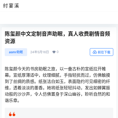
纣宴溪
陈玺颜中文定制音声助眠，真人收费剧情音频
资源
0
asmr助眠
24年5月16日
前往下载
陈玺颜今天的书房助眠之旅，以一叠古朴的宣纸拉开帷
幕。宣纸厚薄适中，纹理细腻，手指轻抚而过，仿佛触摸
到了丝绸的质感。纸张洁白如玉，表面隐约可见细密的纤
维，透着淡淡的墨香。她将纸张轻轻抖动，发出如蝉翼振
动般的沙沙声，令人仿佛置身于深山幽谷，聆听自然的和
谐乐章。