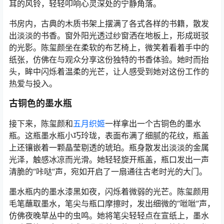
耳的风铃，轻轻叩响心灵深处的宁静角落。
书房内，古典的木质书架上摆满了各式各样的书籍，散发
出淡淡的书香。窗外阳光透过纱窗洒在地板上，形成斑驳
的光影。陈玺颜坐在柔软的布艺椅上，微笑着看着手中的
纸张，仿佛在与观众分享这份独特的书香体验。她时而抬
头，眸中闪烁着温柔的光芒，让人感受到她对这份工作的
热爱与投入。
古铜色的墨水瓶
接下来，陈玺颜和
五月织姬
一样拿出一个古铜色的墨水
瓶。这瓶墨水瓶小巧玲珑，表面布满了细腻的花纹，瓶盖
上还镶嵌着一颗晶莹剔透的琥珀。瓶身散发出淡淡的金属
光泽，触感冰凉而光滑。她轻轻旋开瓶盖，瓶口发出一声
清脆的“咔哒”声，宛如开启了一扇通往古老时光的大门。
墨水瓶内的墨水漆黑如夜，闪烁着微弱的光芒。陈玺颜用
毛笔蘸取墨水，笔尖与瓶口摩擦时，发出细微的“咝咝”声，
仿佛夜晚草丛中的虫鸣。她将笔尖轻轻点在宣纸上，墨水