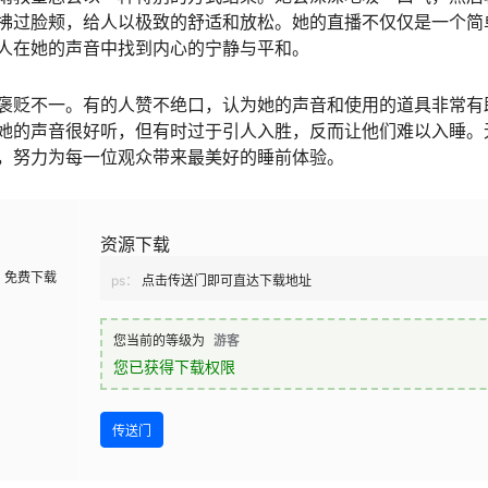
拂过脸颊，给人以极致的舒适和放松。她的直播不仅仅是一个简
人在她的声音中找到内心的宁静与平和。
褒贬不一。有的人赞不绝口，认为她的声音和使用的道具非常有
她的声音很好听，但有时过于引人入胜，反而让他们难以入睡。
，努力为每一位观众带来最美好的睡前体验。
资源下载
免费下载
ps：
点击传送门即可直达下载地址
您当前的等级为
游客
您已获得下载权限
传送门