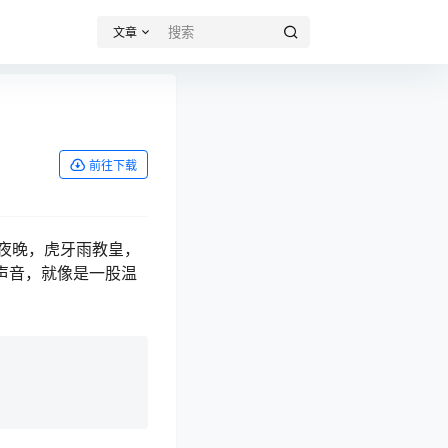
文章
前往下载
夜晚，虎牙雨教皇，
声音，就像是一股温