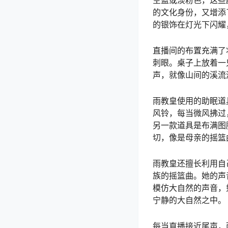
的文化身份，又增添
的银饰在灯光下闪耀
直播间的布置充满了
刺眼。桌子上放着一
声，就像山间的溪流
雨教皇使用的助眠道
风铃，每当微风拂过
另一款道具是布满图
切，像是母亲的摇篮
雨教皇还擅长利用自
族的摇篮曲。她的声
模仿大自然的声音，
宁静的大自然之中。
每当直播接近尾声，