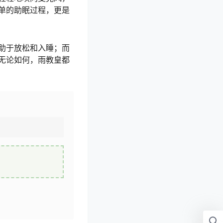
单的助眠过程，更是
助于放松和入睡；而
无论如何，雨教皇都