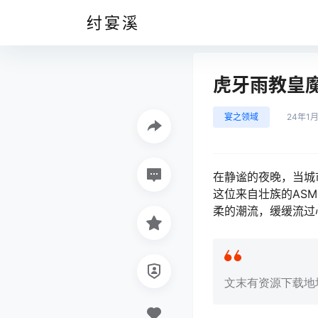
纣宴溪
虎牙雨教皇
宴之领域
24年1
在静谧的夜晚，当城
这位来自壮族的AS
柔的潮流，缓缓流过
文末有资源下载地