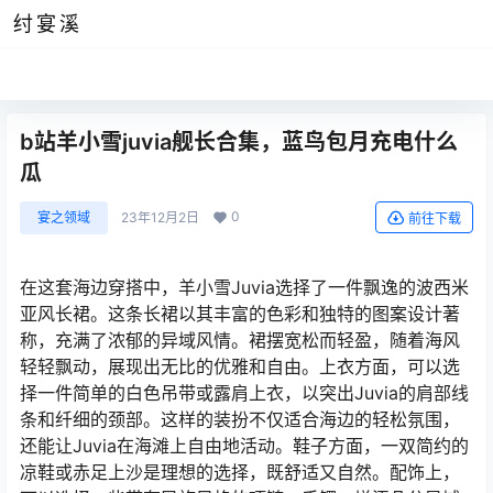
纣宴溪
b站羊小雪juvia舰长合集，蓝鸟包月充电什么
瓜
0
宴之领域
23年12月2日
前往下载
在这套海边穿搭中，羊小雪Juvia选择了一件飘逸的波西米
亚风长裙。这条长裙以其丰富的色彩和独特的图案设计著
称，充满了浓郁的异域风情。裙摆宽松而轻盈，随着海风
轻轻飘动，展现出无比的优雅和自由。上衣方面，可以选
择一件简单的白色吊带或露肩上衣，以突出Juvia的肩部线
条和纤细的颈部。这样的装扮不仅适合海边的轻松氛围，
还能让Juvia在海滩上自由地活动。鞋子方面，一双简约的
凉鞋或赤足上沙是理想的选择，既舒适又自然。配饰上，