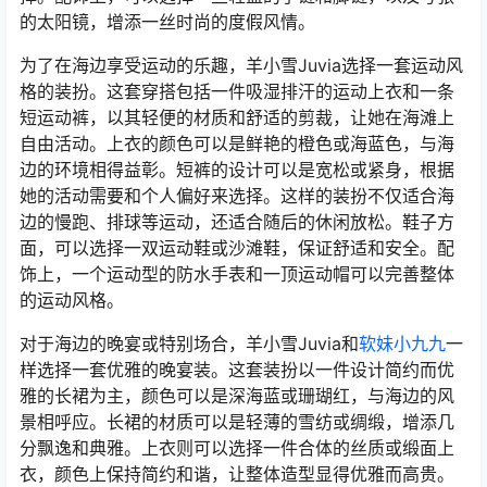
的太阳镜，增添一丝时尚的度假风情。
为了在海边享受运动的乐趣，羊小雪Juvia选择一套运动风
格的装扮。这套穿搭包括一件吸湿排汗的运动上衣和一条
短运动裤，以其轻便的材质和舒适的剪裁，让她在海滩上
自由活动。上衣的颜色可以是鲜艳的橙色或海蓝色，与海
边的环境相得益彰。短裤的设计可以是宽松或紧身，根据
她的活动需要和个人偏好来选择。这样的装扮不仅适合海
边的慢跑、排球等运动，还适合随后的休闲放松。鞋子方
面，可以选择一双运动鞋或沙滩鞋，保证舒适和安全。配
饰上，一个运动型的防水手表和一顶运动帽可以完善整体
的运动风格。
对于海边的晚宴或特别场合，羊小雪Juvia和
软妹小九九
一
样选择一套优雅的晚宴装。这套装扮以一件设计简约而优
雅的长裙为主，颜色可以是深海蓝或珊瑚红，与海边的风
景相呼应。长裙的材质可以是轻薄的雪纺或绸缎，增添几
分飘逸和典雅。上衣则可以选择一件合体的丝质或缎面上
衣，颜色上保持简约和谐，让整体造型显得优雅而高贵。