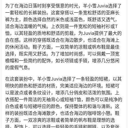
为了在海边日落时刻享受惬意的时光，羊小雪Juvia选择了
一套轻松的长裤装扮。这套穿搭以一条宽松舒适的亚麻长
裤为主，颜色选择自然的米色或浅蓝色，既舒适又透气，
适合海边温暖的气候。上衣则是一件宽松的短袖衬衫或T
恤，以其轻盈的质地和舒适的剪裁，为Juvia提供了最大的
自在感。这样的穿搭既适合在海边散步，也适合在海滩上
的休闲活动。鞋子方面，一双简单的凉鞋或帆布鞋是最佳
选择，既实用又舒适。为了增加时尚感，可以佩戴一顶宽
檐帽和一些简约的配饰，如长项链或手链，增添几分悠闲
的度假气息。
在这套装扮中，羊小雪Juvia选择了一条轻盈的短裙，以其
明快的颜色和舒适的材质，完美适应海边的环境。短裙可
以是波点或者条纹设计，增添几分俏皮和活泼的氛围。上
衣搭配一件简洁的无袖背心或短袖T恤，颜色可以是纯净的
白色或者与短裙呼应的颜色，保持整体的和谐与清新。这
样的装扮既适合海滩散步，也适合海边的咖啡馆小憩。鞋
子方面，一双凉爽的凉鞋或者简单的帆布鞋是理想的选
择。配饰上，可以选择一些轻盈的手链和脚链，以及夸张